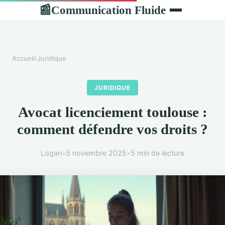
Communication Fluide
📰
Accueil
›
Juridique
JURIDIQUE
Avocat licenciement toulouse :
comment défendre vos droits ?
Logan
•
5 novembre 2025
•
5 min de lecture