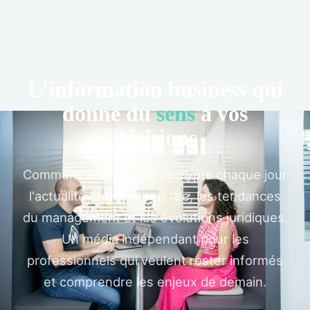
L'information business qui
donne du
sens
à vos
décisions
Communication Fluide décrypte chaque jour
l'actualité entrepreneuriale, les tendances
du management et les évolutions juridiques.
Un média indépendant pour les
professionnels qui veulent rester informés
et comprendre les enjeux de demain.