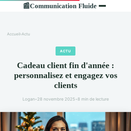
Communication Fluide
📰
Accueil
›
Actu
ACTU
Cadeau client fin d'année :
personnalisez et engagez vos
clients
Logan
•
28 novembre 2025
•
8 min de lecture