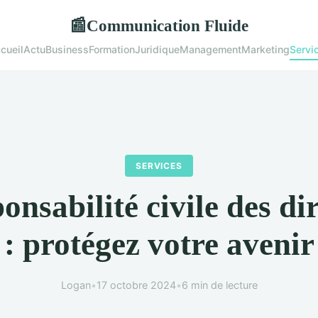
Communication Fluide
📰
cueil
Actu
Business
Formation
Juridique
Management
Marketing
Servi
SERVICES
onsabilité civile des di
: protégez votre avenir
Logan
•
17 octobre 2024
•
6 min de lecture