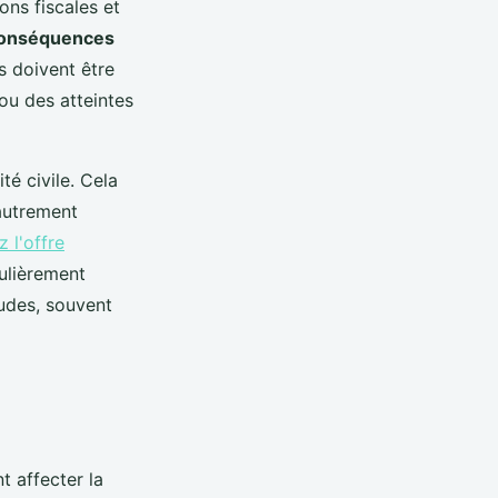
ons fiscales et
onséquences
s doivent être
 ou des atteintes
té civile. Cela
 autrement
 l'offre
culièrement
tudes, souvent
t affecter la