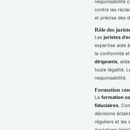
responsabilité ci
contre les récla
et précise des d
Rôle des jurist
Les
juristes d'e
expertise aide à
la conformité et
dirigeants
, aid
toute légalité. 
responsabilité.
Formation conti
La
formation c
fiduciaires
. Com
décisions éclai
réguliers et les 
évolutions légis