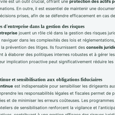
vile est un outil crucial, offrant une
protection des actifs 
mations. En outre, il est essentiel de maintenir une docum
écisions prises, afin de se défendre efficacement en cas de 
es d'entreprise dans la gestion des risques
ntreprise
jouent un rôle clé dans la gestion des risques juri
 naviguer dans les complexités des lois et réglementations,
 la prévention des litiges. Ils fournissent des
conseils jurid
ant à élaborer des politiques internes robustes et à gérer le
Leur implication proactive peut significativement réduire les
nue et sensibilisation aux obligations fiduciaires
ontinue
est indispensable pour sensibiliser les dirigeants a
prendre les responsabilités légales et fiscales permet de 
rées et de minimiser les erreurs coûteuses. Les programmes
ateliers de sensibilisation renforcent la vigilance et l'antici
latives, contribuant à une gestion efficace des risques jurid