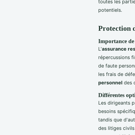
toutes les parti
potentiels.
Protection d
Importance de l
L'
assurance resp
répercussions fi
de faute person
les frais de déf
personnel
des d
Différentes opt
Les dirigeants 
besoins spécifi
tandis que d'aut
des litiges civi