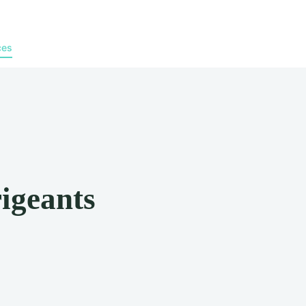
ces
rigeants