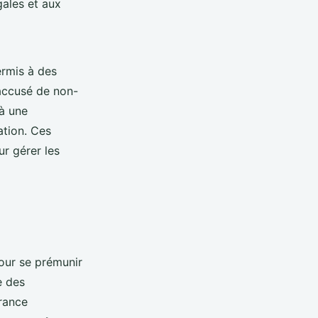
gales et aux
ermis à des
 accusé de non-
à une
ation. Ces
r gérer les
ur se prémunir
e des
urance