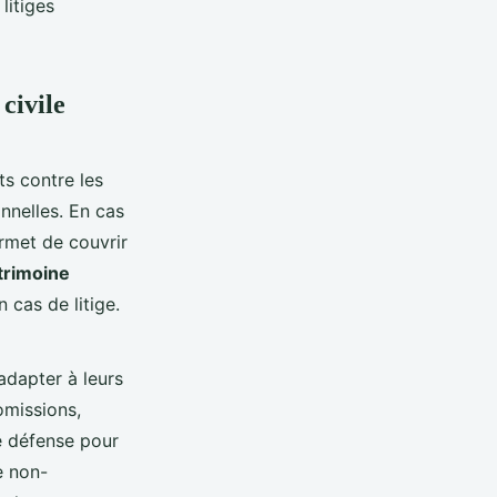
litiges
civile
ts contre les
nnelles. En cas
rmet de couvrir
trimoine
 cas de litige.
adapter à leurs
omissions,
de défense pour
e non-