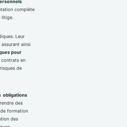
personnels
entation complète
litige.
diques. Leur
 assurant ainsi
iques pour
s contrats en
 risques de
ux
obligations
prendre des
 de formation
pation des
iques.