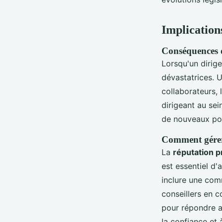
Implications
Conséquences d
Lorsqu'un dirige
dévastatrices. 
collaborateurs, 
dirigeant au sei
de nouveaux post
Comment gérer l
La
réputation p
est essentiel d'
inclure une com
conseillers en 
pour répondre a
la confiance et