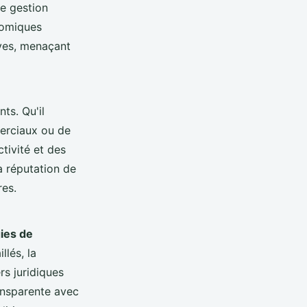
de gestion
nomiques
ives, menaçant
ts. Qu'il
merciaux ou de
ctivité et des
a réputation de
res.
ies de
llés, la
rs juridiques
ansparente avec