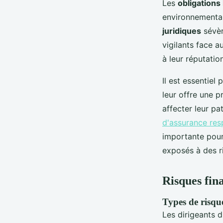
Les
obligations
environnemental
juridiques
sévèr
vigilants face a
à leur réputation
Il est essentiel
leur offre une p
affecter leur p
d'assurance resp
importante pour
exposés à des r
Risques fina
Types de risque
Les dirigeants d