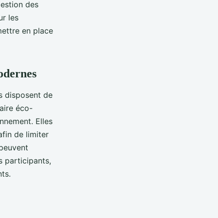
gestion des
r les
ettre en place
modernes
es disposent de
aire éco-
onnement. Elles
fin de limiter
 peuvent
 participants,
ts.