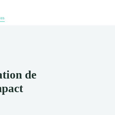
ces
ation de
mpact