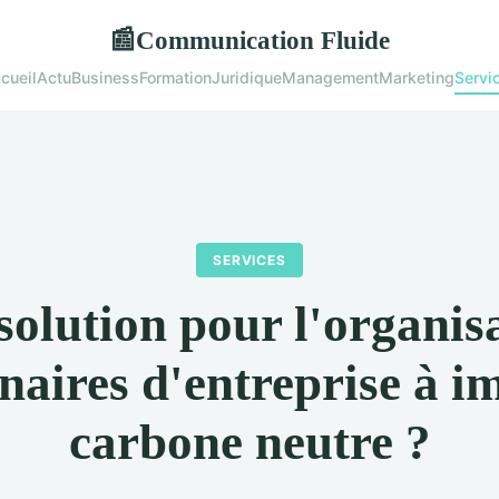
Communication Fluide
📰
cueil
Actu
Business
Formation
Juridique
Management
Marketing
Servi
SERVICES
solution pour l'organis
naires d'entreprise à i
carbone neutre ?