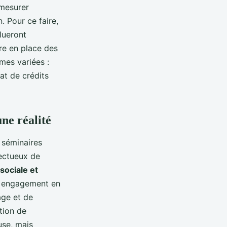
 mesurer
 Pour ce faire,
alueront
re en place des
mes variées :
at de crédits
ne réalité
s séminaires
pectueux de
sociale et
ur engagement en
age et de
tion de
use, mais