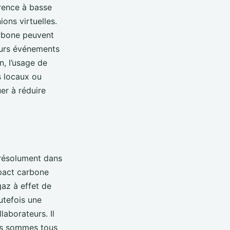
rence à basse
ons virtuelles.
arbone peuvent
eurs événements
n, l’usage de
s locaux ou
uer à réduire
r résolument dans
mpact carbone
az à effet de
utefois une
laborateurs. Il
us sommes tous