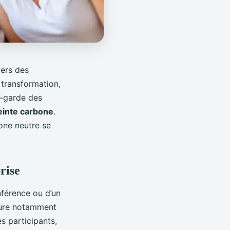
vers des
 transformation,
nt-garde des
einte carbone
.
bone neutre se
rise
nférence ou d’un
sure notamment
s participants,