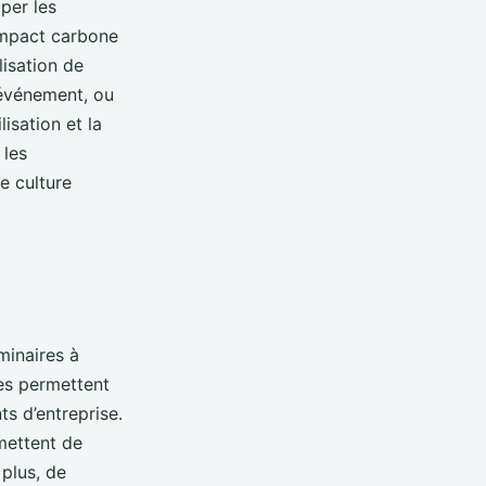
per les
impact carbone
lisation de
’événement, ou
lisation et la
 les
e culture
minaires à
ues permettent
s d’entreprise.
mettent de
 plus, de