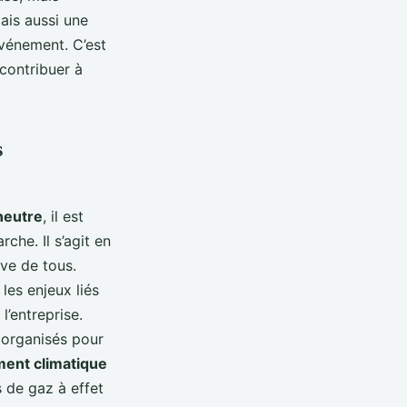
ais aussi une
événement. C’est
contribuer à
s
neutre
, il est
che. Il s’agit en
ive de tous.
les enjeux liés
l’entreprise.
 organisés pour
ent climatique
s de gaz à effet