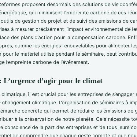
eformes proposent désormais des solutions de visioconfé
ergétique, qui minimisent l’empreinte carbone de ces réuni
s outils de gestion de projet et de suivi des émissions de c
prises à mesurer précisément l’impact environnemental de l
lace des plans d’action pour la compensation carbone. Enfi
opres, comme les énergies renouvelables pour alimenter le
 pour le matériel utilisé pendant le séminaire, peut contrib
e l’empreinte carbone de l’événement.
: L’urgence d’agir pour le climat
 climatique, il est crucial pour les entreprises de s’engage
 le changement climatique. L’organisation de séminaires à i
démarche concrète qui permet de réduire les émissions de g
ribuer à la préservation de notre planète. Cela nécessite to
de conscience de la part des entreprises et de tous leurs col
sentiel de comprendre que chaque geste compte et que no