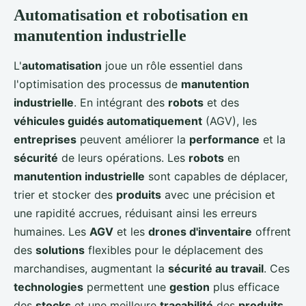
Automatisation et robotisation en
manutention industrielle
L'
automatisation
joue un rôle essentiel dans
l'optimisation des processus de
manutention
industrielle
. En intégrant des
robots
et des
véhicules guidés automatiquement
(AGV), les
entreprises
peuvent améliorer la
performance
et la
sécurité
de leurs opérations. Les
robots
en
manutention industrielle
sont capables de déplacer,
trier et stocker des
produits
avec une précision et
une rapidité accrues, réduisant ainsi les erreurs
humaines. Les
AGV
et les
drones d'inventaire
offrent
des
solutions
flexibles pour le déplacement des
marchandises, augmentant la
sécurité au travail
. Ces
technologies
permettent une
gestion
plus efficace
des
stocks
et une meilleure
traçabilité
des
produits
.