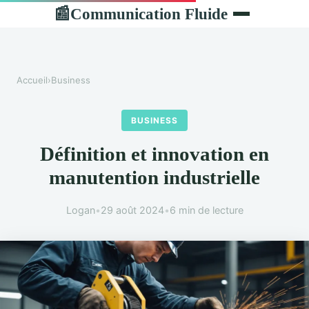
Communication Fluide
📰
Accueil
›
Business
BUSINESS
Définition et innovation en
manutention industrielle
Logan
•
29 août 2024
•
6 min de lecture