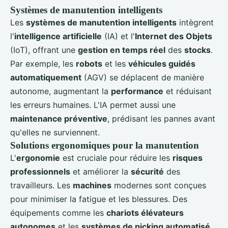
Systèmes de manutention intelligents
Les
systèmes de manutention intelligents
intègrent
l'
intelligence artificielle
(IA) et l'
Internet des Objets
(IoT), offrant une
gestion en temps réel
des
stocks
.
Par exemple, les
robots
et les
véhicules guidés
automatiquement
(AGV) se déplacent de manière
autonome, augmentant la
performance
et réduisant
les erreurs humaines. L'IA permet aussi une
maintenance préventive
, prédisant les pannes avant
qu'elles ne surviennent.
Solutions ergonomiques pour la manutention
L'
ergonomie
est cruciale pour réduire les
risques
professionnels
et améliorer la
sécurité
des
travailleurs. Les
machines
modernes sont conçues
pour minimiser la fatigue et les blessures. Des
équipements comme les
chariots élévateurs
autonomes
et les
systèmes de picking automatisé