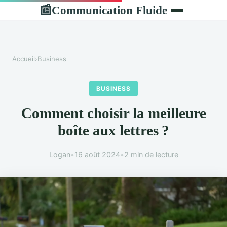
Communication Fluide
📰
Accueil
›
Business
BUSINESS
Comment choisir la meilleure
boîte aux lettres ?
Logan
•
16 août 2024
•
2 min de lecture