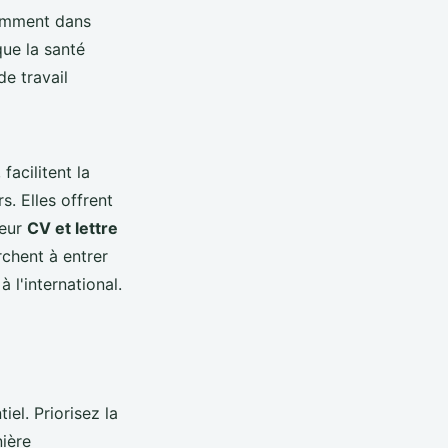
tamment dans
que la santé
e travail
acilitent la
. Elles offrent
leur
CV et lettre
rchent à entrer
 l'international.
iel. Priorisez la
nière