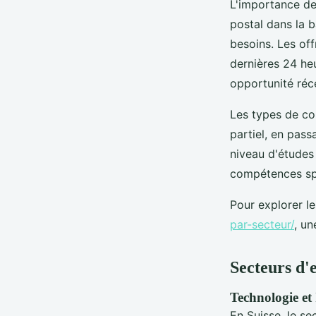
L'importance de 
postal dans la b
besoins. Les off
dernières 24 he
opportunité réc
Les types de con
partiel, en pass
niveau d'études 
compétences sp
Pour explorer l
par-secteur/
, un
Secteurs d'
Technologie et
En Suisse, le se