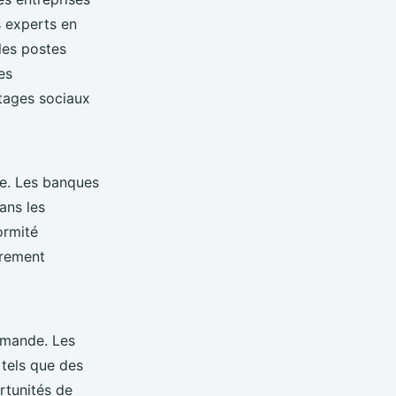
s experts en
les postes
es
ntages sociaux
se. Les banques
ans les
ormité
èrement
emande. Les
 tels que des
rtunités de