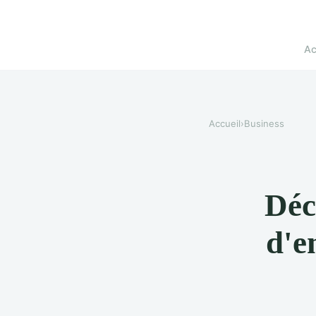
Ac
Accueil
›
Business
Déc
d'e