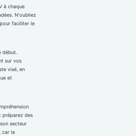
V à chaque
ndées. N'oubliez
ur faciliter le
e début.
nt sur vos
te visé, en
que et
ompréhension
et préparez des
 son secteur
 car la