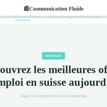
Communication Fluide
📰
cueil
Actu
Business
Formation
Juridique
Management
Marketing
Servi
BUSINESS
ouvrez les meilleures of
mploi en suisse aujourd
Logan
•
23 octobre 2024
•
6 min de lecture