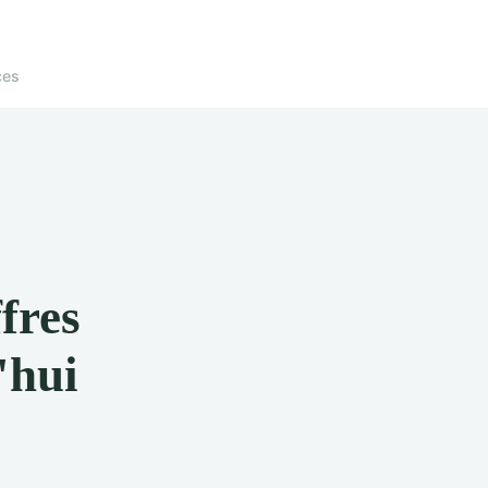
ces
fres
'hui