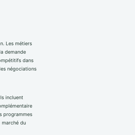
n. Les métiers
t la demande
ompétitifs dans
les négociations
ls incluent
complémentaire
des programmes
du marché du