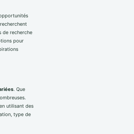
opportunités
 recherchent
ls de recherche
ptions pour
irations
ariées
. Que
nombreuses.
en utilisant des
ation, type de