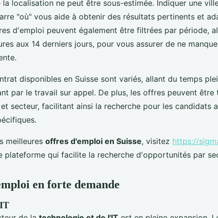
la localisation ne peut être sous-estimée. Indiquer une vil
arre "où" vous aide à obtenir des résultats pertinents et a
res d'emploi peuvent également être filtrées par période, al
ures aux 14 derniers jours, pour vous assurer de ne manqu
ente.
trat disponibles en Suisse sont variés, allant du temps pl
ant par le travail sur appel. De plus, les offres peuvent être 
et secteur, facilitant ainsi la recherche pour les candidats 
écifiques.
es meilleures
offres d'emploi en Suisse
, visitez
https://sigm
e plateforme qui facilite la recherche d'opportunités par se
emploi en forte demande
 IT
cteur de la
technologie et de l'IT
est en pleine expansion. L