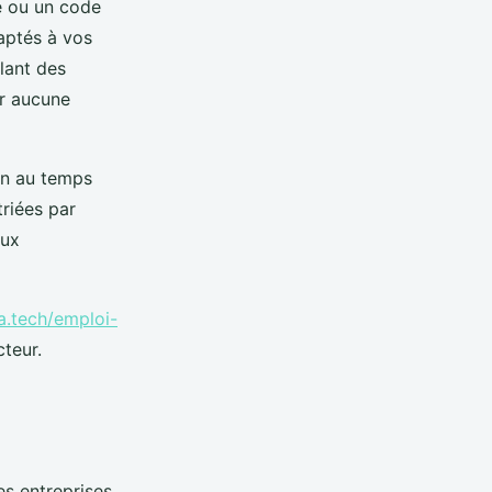
le ou un code
daptés à vos
lant des
er aucune
ein au temps
triées par
aux
a.tech/emploi-
cteur.
es entreprises