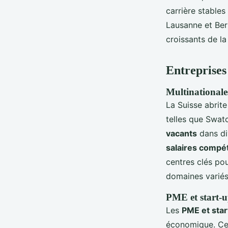
carrière stable
Lausanne et Ber
croissants de la
Entreprises
Multinationale
La Suisse abri
telles que Swat
vacants
dans div
salaires compét
centres clés po
domaines variés 
PME et start-u
Les
PME et sta
économique. Ces