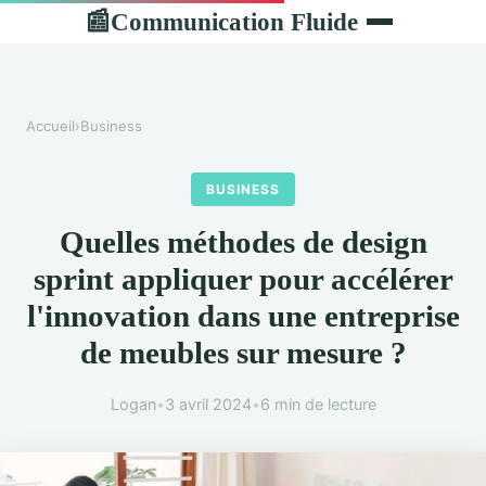
Communication Fluide
📰
Accueil
›
Business
BUSINESS
Quelles méthodes de design
sprint appliquer pour accélérer
l'innovation dans une entreprise
de meubles sur mesure ?
Logan
•
3 avril 2024
•
6 min de lecture