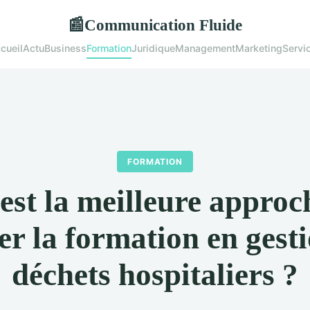
Communication Fluide
📰
cueil
Actu
Business
Formation
Juridique
Management
Marketing
Servi
FORMATION
est la meilleure appro
er la formation en gest
déchets hospitaliers ?