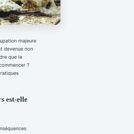
cupation majeure
est devenue non
dre que la
ù commencer ?
pratiques
s est-elle
onséquences