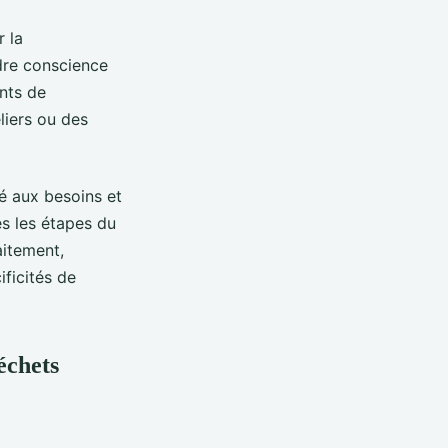
r la
ndre conscience
nts de
liers ou des
é aux besoins et
s les étapes du
raitement,
ificités de
échets