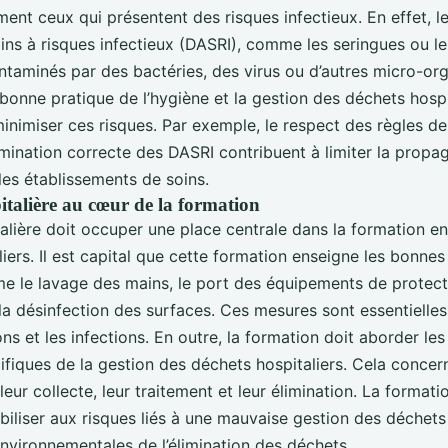
ent ceux qui présentent des risques infectieux. En effet, l
oins à risques infectieux (DASRI), comme les seringues ou 
ntaminés par des bactéries, des virus ou d’autres micro-or
bonne pratique de l’hygiène et la gestion des déchets hospi
nimiser ces risques. Par exemple, le respect des règles de t
limination correcte des DASRI contribuent à limiter la propa
les établissements de soins.
italière au cœur de la formation
alière doit occuper une place centrale dans la formation e
iers. Il est capital que cette formation enseigne les bonnes
e le lavage des mains, le port des équipements de protecti
la désinfection des surfaces. Ces mesures sont essentielles
ns et les infections. En outre, la formation doit aborder les
ifiques de la gestion des déchets hospitaliers. Cela conce
leur collecte, leur traitement et leur élimination. La formati
biliser aux risques liés à une mauvaise gestion des déchets
vironnementales de l’élimination des déchets.