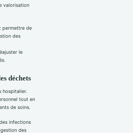
e valorisation
it permettre de
estion des
éajuster le
és.
des déchets
 hospitalier.
ersonnel tout en
ents de soins.
 des infections
 gestion des