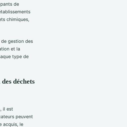
ipants de
 établissements
ets chimiques,
s de gestion des
tion et la
chaque type de
 des déchets
 il est
cateurs peuvent
 acquis, le