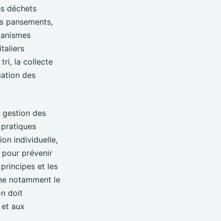
es déchets
les pansements,
ganismes
taliers
ri, la collecte
gation des
n gestion des
 pratiques
on individuelle,
 pour prévenir
 principes et les
rne notamment le
on doit
 et aux