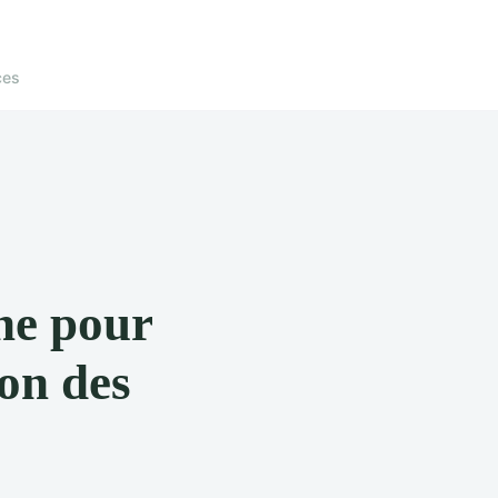
ces
che pour
ion des