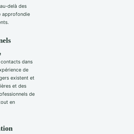
 au-delà des
e approfondie
nts.
nels
e
e contacts dans
expérience de
ers existent et
ières et des
rofessionnels de
tout en
ation