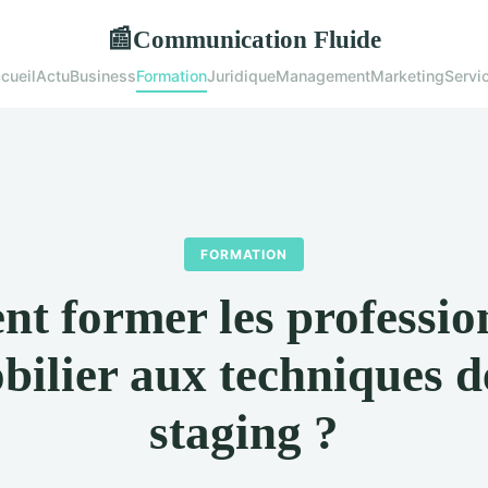
Communication Fluide
📰
cueil
Actu
Business
Formation
Juridique
Management
Marketing
Servi
FORMATION
 former les professio
bilier aux techniques 
staging ?