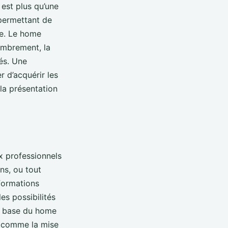
 est plus qu’une
 permettant de
te. Le home
combrement, la
iés. Une
 d’acquérir les
la présentation
ux professionnels
ns, ou tout
 formations
es possibilités
de base du home
s comme la mise