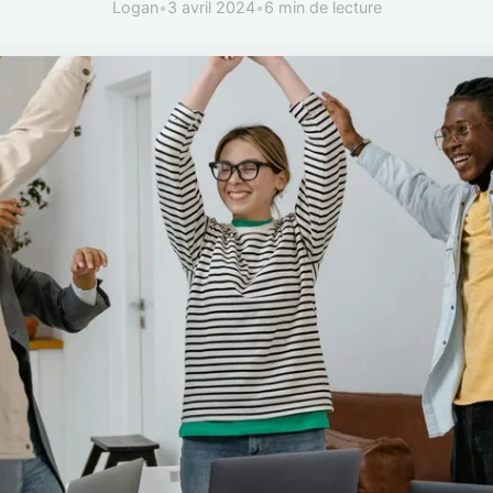
Logan
•
3 avril 2024
•
6 min de lecture