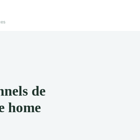
ces
nnels de
de home