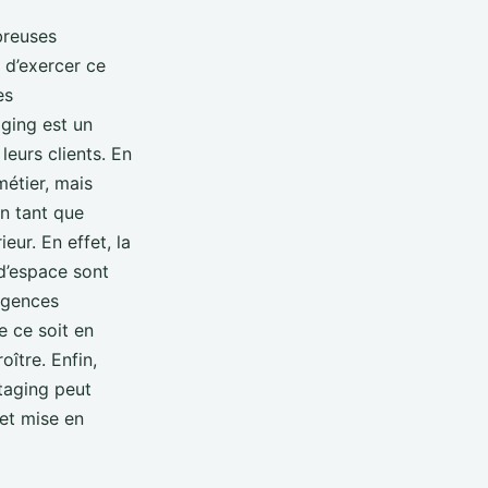
breuses
 d’exercer ce
es
aging est un
leurs clients. En
métier, mais
en tant que
eur. En effet, la
d’espace sont
agences
e ce soit en
ître. Enfin,
taging peut
 et mise en