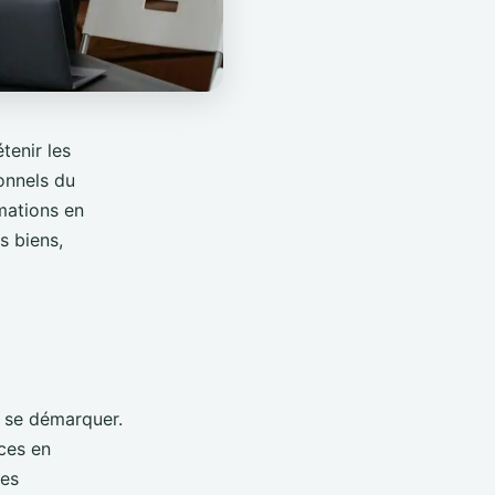
tenir les
onnels du
mations en
s biens,
e se démarquer.
ces en
les