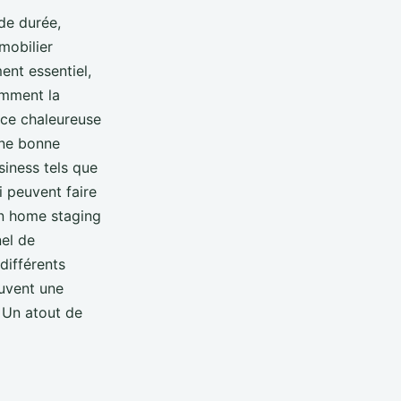
de durée,
mobilier
ent essentiel,
amment la
nce chaleureuse
une bonne
iness tels que
i peuvent faire
en home staging
nel de
différents
ouvent une
 Un atout de